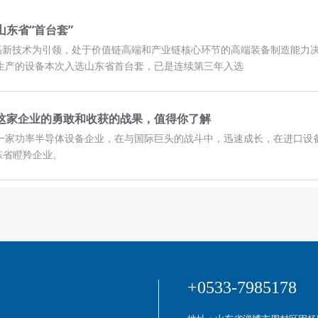
东省“首台套”
高新技术为引领，处于价值链高端和产业链核心环节的高端装备制造能力决
发生产的设备本次入选山东省首台套，已是连续第三年入选
这家企业的勇敢和收获的战果，值得你了解
一家功率半导体设备企业，在与国际巨头的战斗中，迅速成长，在进口设
东省瞪羚企业。
+0533-7985178