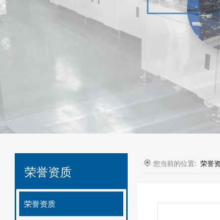
您当前的位置:
荣誉
荣誉资质
荣誉资质