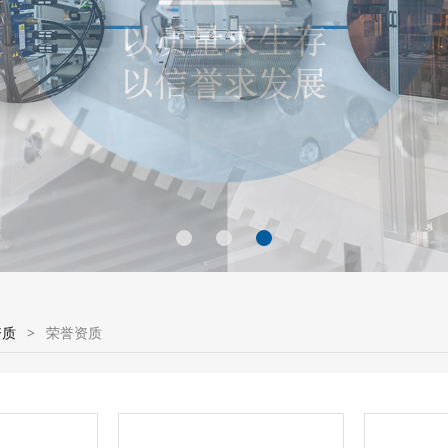
资质
>
荣誉资质