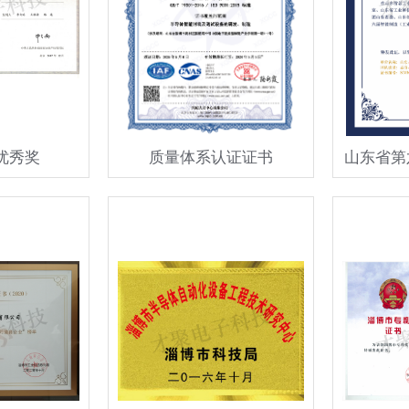
优秀奖
质量体系认证证书